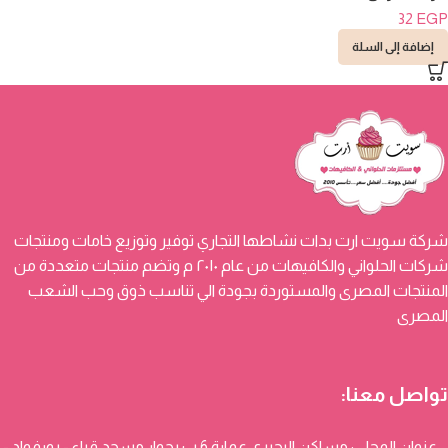
32
EGP
إضافة إلى السلة
شركة سويت ارت بدات نشاطها التجاري توفير وتوزيع خامات ومنتجات
شركات الحلواني والكافيهات من عام ٢٠١٠ م وتضم منتجات متعددة من
المنتجات المصرى والمستوردة بجودة الي تناسب ذوق وحب الشعب
المصرى
تواصل معنا:
عنوان المحل : مساكن البحيري عمارة 6 ب بجوار مسجد قباء - بورفواد -