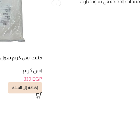
منتجات الجديدة فى سويت ارت
5
مثبت ايس كريم سول ايس ل
ايس كريم
330
EGP
إضافة إلى السلة