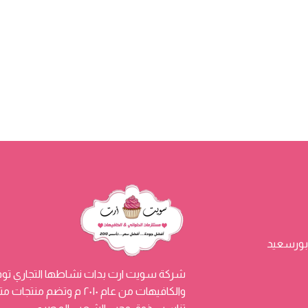
شركة سويت ارت بدات نشاطها التجاري توفي
والكافيهات من عام ٢٠١٠ م