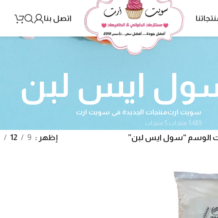
نتجاتنا
اتصل بنا
ول ايس لبن
سويت ارت
منتجات الجديدة فى سويت ارت
1٬689 منتجات
5 منتجات
ت الوسم “سول ايس لبن”
إظهر
9
12
8