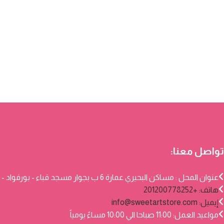
تواصل معنا:
عنوان المحل : مساكن البحيري عمارة 6 ب بجوار مسجد قباء - بورفواد - بورسعيد
هاتف: +201200778252
إيميل:
info@sweetartstore.com
مواعيد العمل: 11:00 صباحا الي 10:00 مساءً يومياً