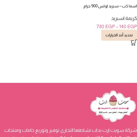
اسما كب – سبريد لوتس 900 جرام
كريمة اسبريد
780
EGP
–
140
EGP
تحديد أحد الخيارات
شركة سويت ارت بدات نشاطها التجاري توفير وتوزيع خامات ومنتجات