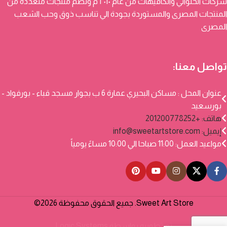
شركات الحلواني والكافيهات من عام ٢٠١٠ م وتضم منتجات متعددة من
المنتجات المصرى والمستوردة بجودة الي تناسب ذوق وحب الشعب
المصرى
تواصل معنا:
عنوان المحل : مساكن البحيري عمارة 6 ب بجوار مسجد قباء - بورفواد -
بورسعيد
هاتف: +201200778252
إيميل:
info@sweetartstore.com
مواعيد العمل: 11:00 صباحا الي 10:00 مساءً يومياً
Sweet Art Store. جميع الحقوق محفوظة 2026©
تم تطويره بواسطة
Logic Systems