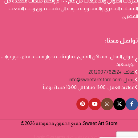
شركات الحلواني والكافيهات من عام ٢٠١٠ م وتضم منتجات متعددة من
المنتجات المصرى والمستوردة بجودة الي تناسب ذوق وحب الشعب
المصرى
تواصل معنا:
عنوان المحل : مساكن البحيري عمارة 6 ب بجوار مسجد قباء - بورفواد -
بورسعيد
هاتف: +201200778252
إيميل:
info@sweetartstore.com
مواعيد العمل: 11:00 صباحا الي 10:00 مساءً يومياً
Sweet Art Store. جميع الحقوق محفوظة 2026©
تم تطويره بواسطة
Logic Systems