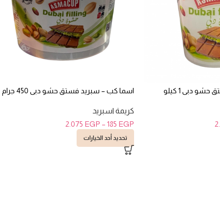
شو دبى 1 كيلو
اسما كب – سبريد فستق حشو دبى 450 جرام
كريمة اسبريد
2.075
EGP
–
185
EGP
2
تحديد أحد الخيارات