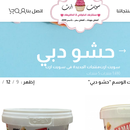
نتجاتنا
اتصل بنا
حشو دبي
سويت ارت
منتجات الجديدة فى سويت ارت
1٬690 منتجات
5 منتجات
 الوسم “حشو دبي”
إظهر
9
12
8