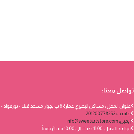
تواصل معنا:
عنوان المحل : مساكن البحيري عمارة 6 ب بجوار مسجد قباء - بورفواد - بورسعيد
هاتف: +201200778252
إيميل:
info@sweetartstore.com
مواعيد العمل: 11:00 صباحا الي 10:00 مساءً يومياً