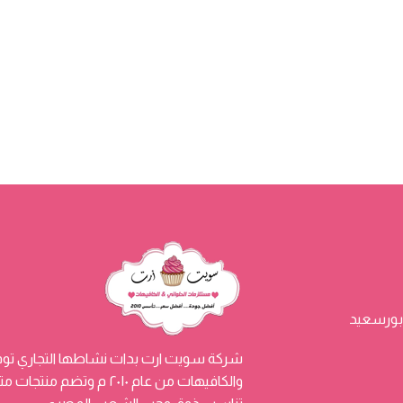
شركة سويت ارت بدات نشاطها التجاري توفي
والكافيهات من عام ٢٠١٠ م