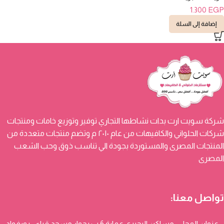
1.300
EGP
إضافة إلى السلة
شركة سويت ارت بدات نشاطها التجاري توفير وتوزيع خامات ومنتجات
شركات الحلواني والكافيهات من عام ٢٠١٠ م وتضم منتجات متعددة من
المنتجات المصرى والمستوردة بجودة الي تناسب ذوق وحب الشعب
المصرى
تواصل معنا:
عنوان المحل : مساكن البحيري عمارة 6 ب بجوار مسجد قباء - بورفواد -