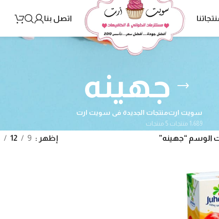
نتجاتنا
اتصل بنا
جهينه
سويت ارت
منتجات الجديدة فى سويت ارت
1٬689 منتجات
5 منتجات
 الوسم “جهينه”
إظهر
9
12
8