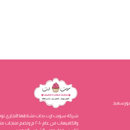
شركة سويت ارت بدات نشاطها التجاري توفي
والكافيهات من عام ٢٠١٠ م