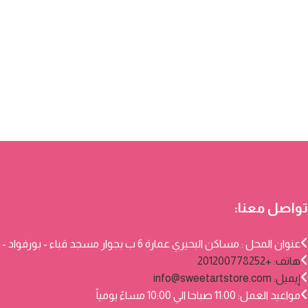
تواصل معنا:
عنوان المحل : مساكن البحيري عمارة 6 ب بجوار مسجد قباء - بورفواد - بورسعيد
هاتف: +201200778252
إيميل:
info@sweetartstore.com
مواعيد العمل: 11:00 صباحا الي 10:00 مساءً يومياً