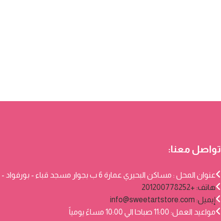
تواصل معنا:
عنوان المحل : مساكن البحيري عمارة 6 ب بجوار مسجد قباء - بورفواد - بورسعيد
هاتف: +201200778252
إيميل:
info@sweetartstore.com
مواعيد العمل: 11:00 صباحا الي 10:00 مساءً يومياً