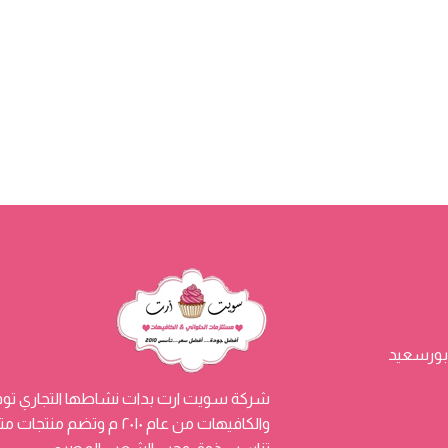
شركة سويت ارت بدات نشاطها التجاري توفي
والكافيهات من عام ٢٠١٠ م