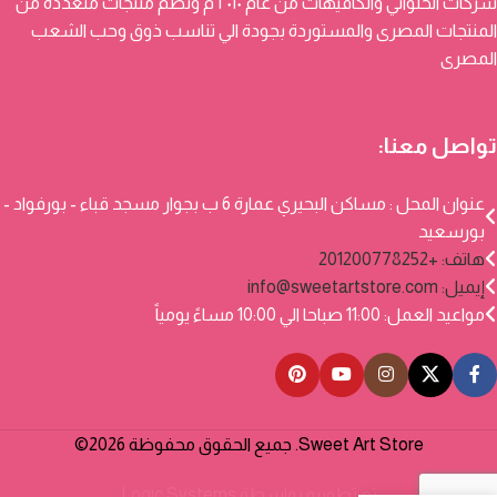
شركات الحلواني والكافيهات من عام ٢٠١٠ م وتضم منتجات متعددة من
المنتجات المصرى والمستوردة بجودة الي تناسب ذوق وحب الشعب
المصرى
تواصل معنا:
عنوان المحل : مساكن البحيري عمارة 6 ب بجوار مسجد قباء - بورفواد -
بورسعيد
هاتف: +201200778252
إيميل:
info@sweetartstore.com
مواعيد العمل: 11:00 صباحا الي 10:00 مساءً يومياً
Sweet Art Store. جميع الحقوق محفوظة 2026©
تم تطويره بواسطة
Logic Systems