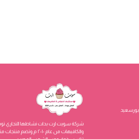
شركة سويت ارت بدات نشاطها التجاري توفي
والكافيهات من عام ٢٠١٠ م