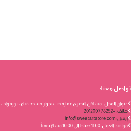
تواصل معنا:
عنوان المحل : مساكن البحيري عمارة 6 ب بجوار مسجد قباء - بورفواد - بورسعيد
هاتف: +201200778252
إيميل:
info@sweetartstore.com
مواعيد العمل: 11:00 صباحا الي 10:00 مساءً يومياً