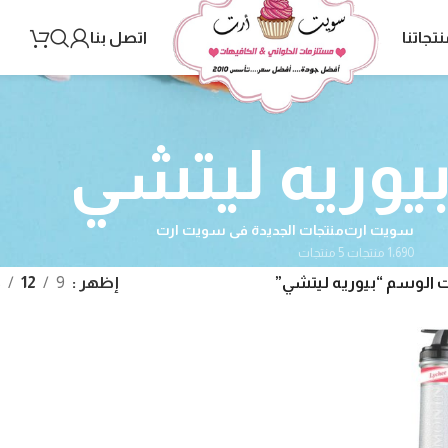
نتجاتنا
اتصل بنا
يوريه ليتشي
سويت ارت
منتجات الجديدة فى سويت ارت
1٬690 منتجات
5 منتجات
 الوسم “بيوريه ليتشي”
إظهر
9
12
8