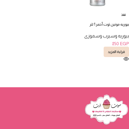
نفذ
بيوريه مونين توت أحمر 1 لتر
بيوريه وسيرب وسموزى
850
EGP
قراءة المزيد