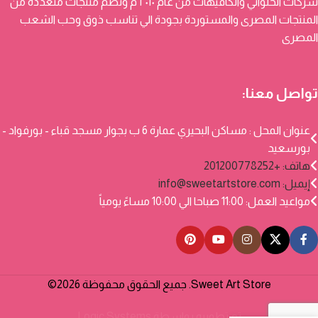
شركات الحلواني والكافيهات من عام ٢٠١٠ م وتضم منتجات متعددة من
المنتجات المصرى والمستوردة بجودة الي تناسب ذوق وحب الشعب
المصرى
تواصل معنا:
عنوان المحل : مساكن البحيري عمارة 6 ب بجوار مسجد قباء - بورفواد -
بورسعيد
هاتف: +201200778252
إيميل:
info@sweetartstore.com
مواعيد العمل: 11:00 صباحا الي 10:00 مساءً يومياً
Sweet Art Store. جميع الحقوق محفوظة 2026©
تم تطويره بواسطة
Logic Systems