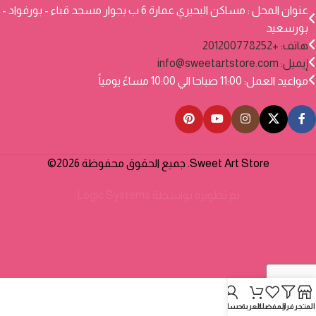
عنوان المحل : مساكن البحيري عمارة 6 ب بجوار مسجد قباء - بورفواد -
بورسعيد
هاتف: +201200778252
إيميل:
info@sweetartstore.com
مواعيد العمل: 11:00 صباحا الي 10:00 مساءً يومياً
Sweet Art Store. جميع الحقوق محفوظة 2026©
تم تطويره بواسطة
Logic Systems
المتجر
فرز
المفضلة
العربة
حسابي