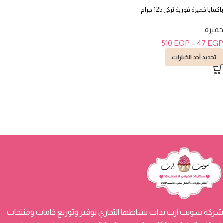
باكمايا خميرة فورية تركى 125 جرام
خميرة
510
EGP
–
47
EGP
تحديد أحد الخيارات
شركة سويت ارت بدات نشاطها التجاري توفير وتوزيع خامات ومنتجات