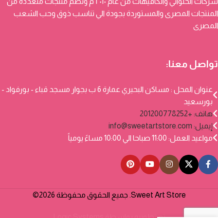
شركات الحلواني والكافيهات من عام ٢٠١٠ م وتضم منتجات متعددة من
المنتجات المصرى والمستوردة بجودة الي تناسب ذوق وحب الشعب
المصرى
تواصل معنا:
عنوان المحل : مساكن البحيري عمارة 6 ب بجوار مسجد قباء - بورفواد -
بورسعيد
هاتف: +201200778252
إيميل:
info@sweetartstore.com
مواعيد العمل: 11:00 صباحا الي 10:00 مساءً يومياً
Sweet Art Store. جميع الحقوق محفوظة 2026©
تم تطويره بواسطة
Logic Systems