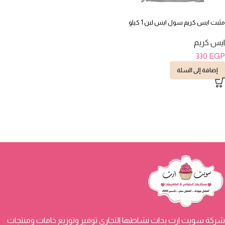
مثبت ايس كريم سول ايس لبن 1 كيلو
ايس كريم
330
EGP
إضافة إلى السلة
شركة سويت ارت بدات نشاطها التجاري توفير وتوزيع خامات ومنتجات