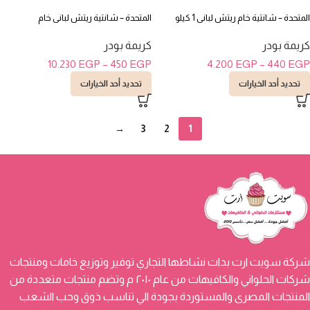
المتحدة – شانتية خام ريتش لبانى 1 كيلو
المتحدة – شانتية ريتش لبانى خام
كريمة بودر
كريمة بودر
10.230
EGP
–
450
EGP
4.200
EGP
–
440
EGP
تحديد أحد الخيارات
تحديد أحد الخيارات
→
3
2
1
شركة سويت ارت بدات نشاطها التجاري توفير وتوزيع خامات ومنتجات
شركات الحلواني والكافيهات من عام ٢٠١٠ م وتضم منتجات متعددة من
المنتجات المصرى والمستوردة بجودة الي تناسب ذوق وحب الشعب