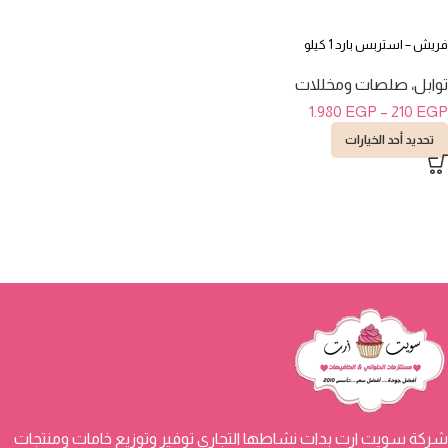
فريش – استربس بارد 1 كيلو
توابل، صلصات ومخللات
1.980
EGP
–
210
EGP
تحديد أحد الخيارات
شركة سويت ارت بدات نشاطها التجاري توفير وتوزيع خامات ومنتجات