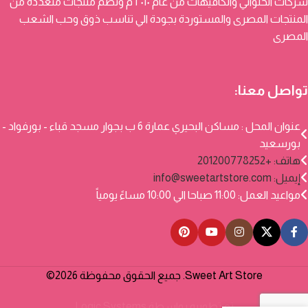
شركات الحلواني والكافيهات من عام ٢٠١٠ م وتضم منتجات متعددة من
المنتجات المصرى والمستوردة بجودة الي تناسب ذوق وحب الشعب
المصرى
تواصل معنا:
عنوان المحل : مساكن البحيري عمارة 6 ب بجوار مسجد قباء - بورفواد -
بورسعيد
هاتف: +201200778252
إيميل:
info@sweetartstore.com
مواعيد العمل: 11:00 صباحا الي 10:00 مساءً يومياً
Sweet Art Store. جميع الحقوق محفوظة 2026©
تم تطويره بواسطة
Logic Systems