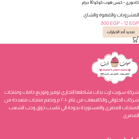
كادبوري – كيس هوت كوكو 30 جرام
المشروبات والقهوة والشاي
800
EGP
–
12
EGP
تحديد أحد الخيارات
شركة سويت ارت بدات نشاطها التجاري توفير وتوزيع خامات ومنتجات
شركات الحلواني والكافيهات من عام ٢٠١٠ م وتضم منتجات متعددة من
المنتجات المصرى والمستوردة بجودة الي تناسب ذوق وحب الشعب
المصرى